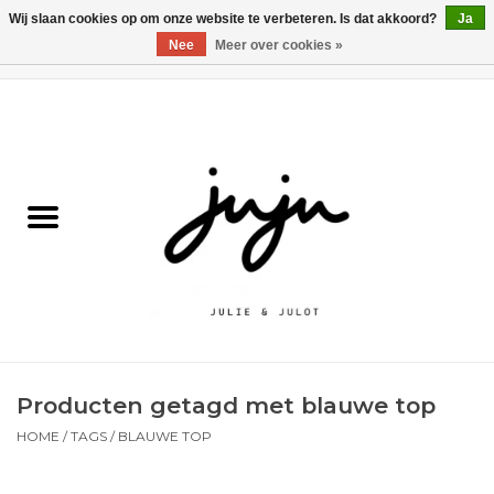
Wij slaan cookies op om onze website te verbeteren. Is dat akkoord?
Ja
Nee
Meer over cookies »
0 Artikelen - €0,00
Home
Solden
Kledij jongens
Kledij meisjes
naar school
Producten getagd met blauwe top
Schoenen
HOME
/
TAGS
/
BLAUWE TOP
Accessoires