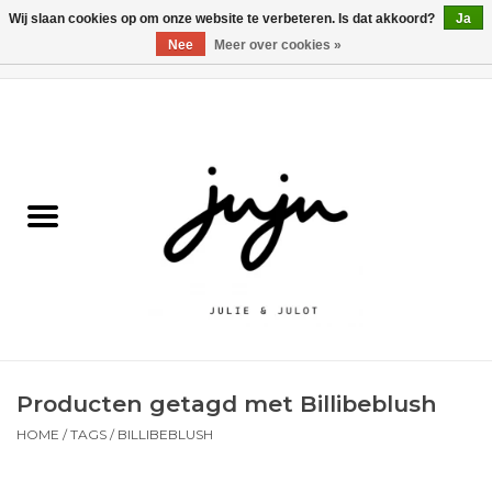
Wij slaan cookies op om onze website te verbeteren. Is dat akkoord?
Ja
Nee
Meer over cookies »
0 Artikelen - €0,00
Home
Solden
Kledij jongens
Kledij meisjes
naar school
Producten getagd met Billibeblush
Schoenen
HOME
/
TAGS
/
BILLIBEBLUSH
Accessoires