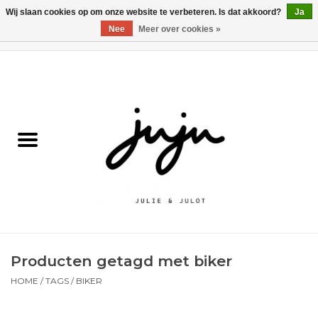
Wij slaan cookies op om onze website te verbeteren. Is dat akkoord?
Ja
Nee
Meer over cookies »
0 Artikelen - €0,00
Home
Solden
Kledij jongens
Kledij meisjes
naar school
Producten getagd met biker
Schoenen
HOME
/
TAGS
/
BIKER
Accessoires