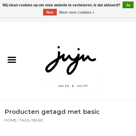
Wij slaan cookies op om onze website te verbeteren. Is dat akkoord?
Ja
Nee
Meer over cookies »
0 Artikelen - €0,00
Home
Solden
Kledij jongens
Kledij meisjes
naar school
Producten getagd met basic
Schoenen
HOME
/
TAGS
/
BASIC
Accessoires