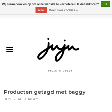
Wij slaan cookies op om onze website te verbeteren. Is dat akkoord?
Ja
Nee
Meer over cookies »
0 Artikelen - €0,00
Home
Solden
Kledij jongens
Kledij meisjes
naar school
Producten getagd met baggy
Schoenen
HOME
/
TAGS
/
BAGGY
Accessoires