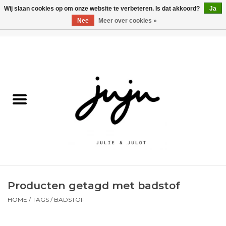
Wij slaan cookies op om onze website te verbeteren. Is dat akkoord?
Ja
Nee
Meer over cookies »
0 Artikelen - €0,00
Home
Solden
Kledij jongens
Kledij meisjes
naar school
Producten getagd met badstof
Schoenen
HOME
/
TAGS
/
BADSTOF
Accessoires