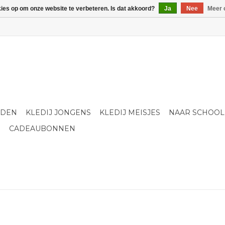
kies op om onze website te verbeteren. Is dat akkoord?
Ja
Nee
Meer 
LDEN
KLEDIJ JONGENS
KLEDIJ MEISJES
NAAR SCHOOL
S
CADEAUBONNEN