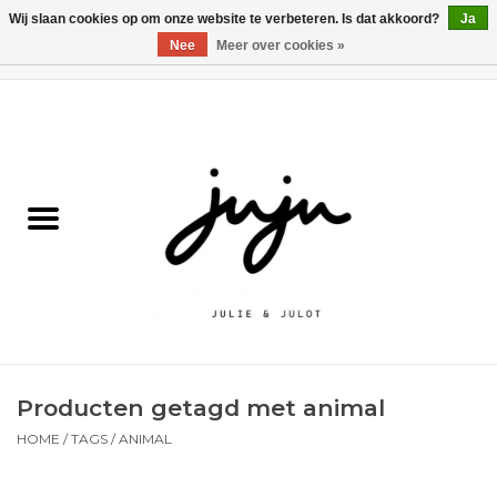
Wij slaan cookies op om onze website te verbeteren. Is dat akkoord?
Ja
Nee
Meer over cookies »
0 Artikelen - €0,00
Home
Solden
Kledij jongens
Kledij meisjes
naar school
Producten getagd met animal
Schoenen
HOME
/
TAGS
/
ANIMAL
Accessoires