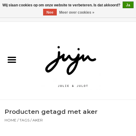
Wij slaan cookies op om onze website te verbeteren. Is dat akkoord?
Ja
Nee
Meer over cookies »
0 Artikelen - €0,00
Home
Solden
Kledij jongens
Kledij meisjes
naar school
Producten getagd met aker
Schoenen
HOME
/
TAGS
/
AKER
Accessoires