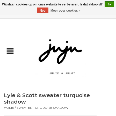
Wij slaan cookies op om onze website te verbeteren. Is dat akkoord?
Ja
Nee
Meer over cookies »
0 Artikelen - €0,00
Home
Solden
Kledij jongens
Kledij meisjes
naar school
Lyle & Scott sweater turquoise
Schoenen
shadow
HOME
/
SWEATER TURQUOISE SHADOW
Accessoires