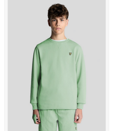
Outlet
Cadeautips
Cadeaubonnen