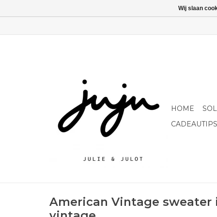
Wij slaan coo
HOME
SO
CADEAUTIP
American Vintage sweater 
vintage