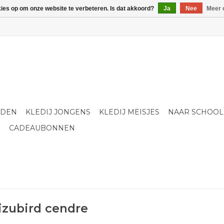
kies op om onze website te verbeteren. Is dat akkoord?
Ja
Nee
Meer 
LDEN
KLEDIJ JONGENS
KLEDIJ MEISJES
NAAR SCHOOL
S
CADEAUBONNEN
izubird cendre