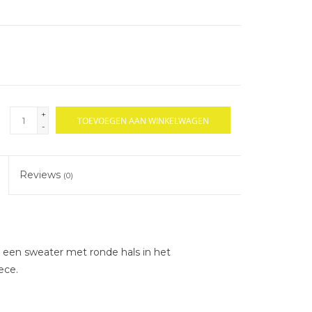
+
TOEVOEGEN AAN WINKELWAGEN
-
Reviews
(0)
 een sweater met ronde hals in het
ece.