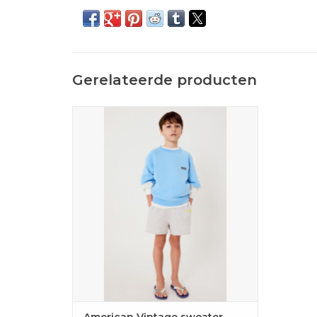
Gerelateerde producten
De Izubird van AMerican Vintage is een
zachte unisex sweater met korte
mouwen.
TOEVOEGEN AAN WINKELWAGEN
American Vintage sweater