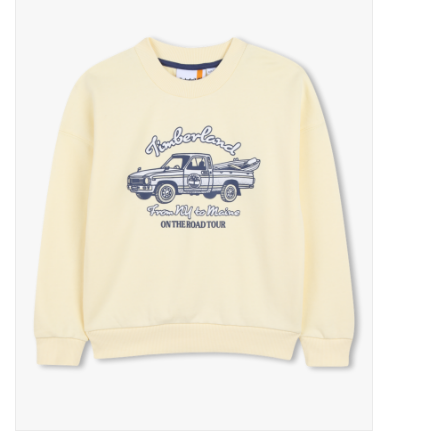
Outlet
Cadeautips
Cadeaubonnen