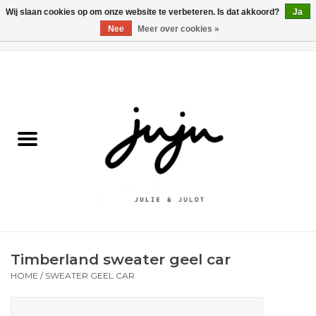
Wij slaan cookies op om onze website te verbeteren. Is dat akkoord?
Ja
Nee
Meer over cookies »
0 Artikelen - €0,00
Home
Solden
Kledij jongens
Kledij meisjes
naar school
Timberland sweater geel car
Schoenen
HOME
/
SWEATER GEEL CAR
Accessoires