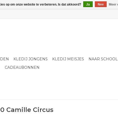
kies op om onze website te verbeteren. Is dat akkoord?
Ja
Nee
Meer 
LDEN
KLEDIJ JONGENS
KLEDIJ MEISJES
NAAR SCHOOL
S
CADEAUBONNEN
0 Camille Circus