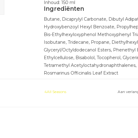
Inhoud: 150 ml
Ingrediënten
Butane, Dicaprylyl Carbonate, Dibutyl Adipa
Hydroxybenzoyl Hexyl Benzoate, Propylhepty
Bis-Ethylhexyloxyphenol Methoxyphenyl Triaz
Isobutane, Tridecane, Propane, Diethylhexy
Glyceryl/Octyldodecanol Esters, Phenethyl 
Ethylcellulose, Bisabolol, Tocopherol, Glyce
Tetramethyl Acetyloctahydronaphthalenes, L
Rosmarinus Officinalis Leaf Extract
4All Seasons
Aan verlang
Vermijd contact met de ogen.