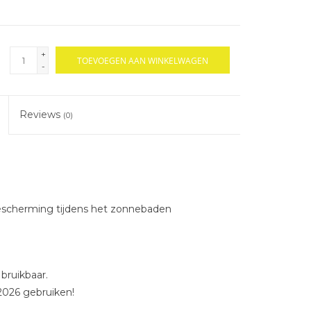
+
TOEVOEGEN AAN WINKELWAGEN
-
Reviews
(0)
escherming tijdens het zonnebaden
ruikbaar.
2026 gebruiken!