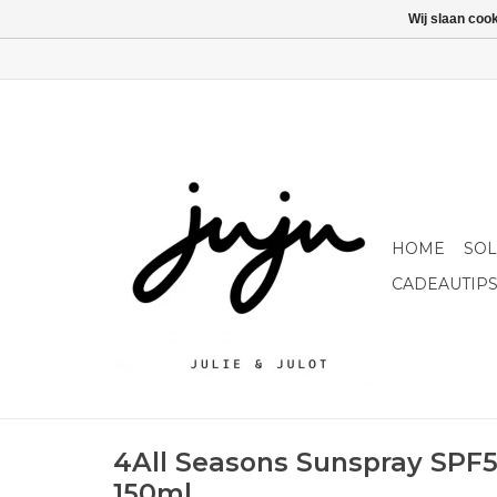
Wij slaan coo
HOME
SO
CADEAUTIP
4All Seasons Sunspray SPF5
150ml