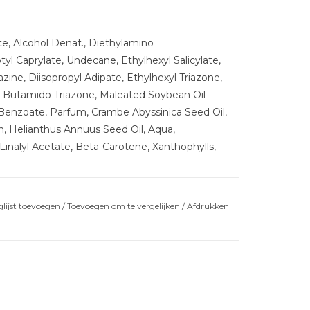
te, Alcohol Denat., Diethylamino
l Caprylate, Undecane, Ethylhexyl Salicylate,
ine, Diisopropyl Adipate, Ethylhexyl Triazone,
l Butamido Triazone, Maleated Soybean Oil
Benzoate, Parfum, Crambe Abyssinica Seed Oil,
rin, Helianthus Annuus Seed Oil, Aqua,
inalyl Acetate, Beta-Carotene, Xanthophylls,
lijst toevoegen
/
Toevoegen om te vergelijken
/
Afdrukken