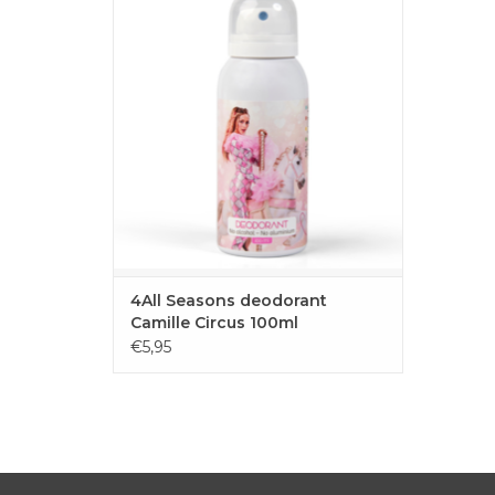
seasons.
TOEVOEGEN AAN WINKELWAGEN
4All Seasons deodorant
Camille Circus 100ml
€5,95