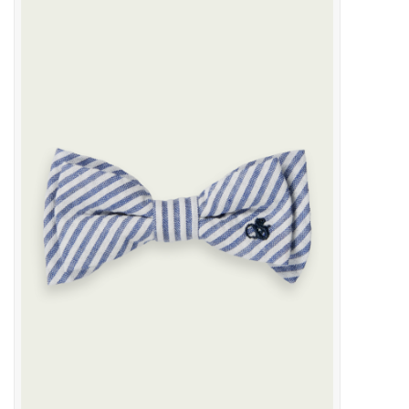
Outlet
Cadeautips
Cadeaubonnen