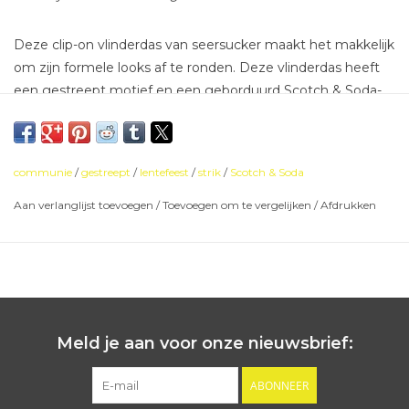
Deze clip-on vlinderdas van seersucker maakt het makkelijk
om zijn formele looks af te ronden. Deze vlinderdas heeft
een gestreept motief en een geborduurd Scotch & Soda-
logodetail.
communie
/
gestreept
/
lentefeest
/
strik
/
Scotch & Soda
Aan verlanglijst toevoegen
/
Toevoegen om te vergelijken
/
Afdrukken
Meld je aan voor onze nieuwsbrief:
ABONNEER