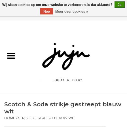
Wij slaan cookies op om onze website te verbeteren. Is dat akkoord?
Ja
Nee
Meer over cookies »
0 Artikelen - €0,00
Home
Solden
Kledij jongens
Kledij meisjes
naar school
Scotch & Soda strikje gestreept blauw
Schoenen
wit
HOME
/
STRIKJE GESTREEPT BLAUW WIT
Accessoires