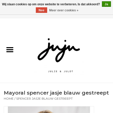
Wij slaan cookies op om onze website te verbeteren. Is dat akkoord?
Ja
Nee
Meer over cookies »
0 Artikelen - €0,00
Home
Solden
Kledij jongens
Kledij meisjes
naar school
Mayoral spencer jasje blauw gestreept
Schoenen
HOME
/
SPENCER JASJE BLAUW GESTREEPT
Accessoires