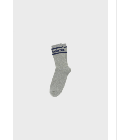
Outlet
Cadeautips
Cadeaubonnen