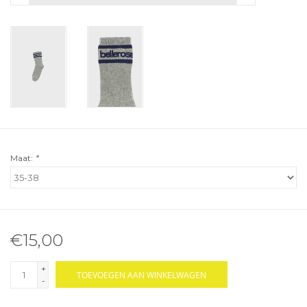
Maat:
*
€15,00
+
TOEVOEGEN AAN WINKELWAGEN
-