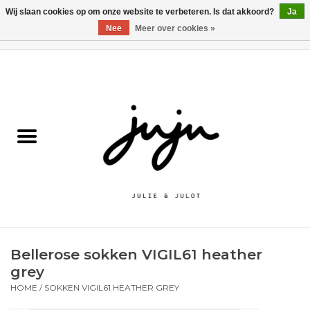
Wij slaan cookies op om onze website te verbeteren. Is dat akkoord?
Ja
Nee
Meer over cookies »
0 Artikelen - €0,00
Home
Solden
Kledij jongens
Kledij meisjes
naar school
Bellerose sokken VIGIL61 heather
Schoenen
grey
HOME
/
SOKKEN VIGIL61 HEATHER GREY
Accessoires