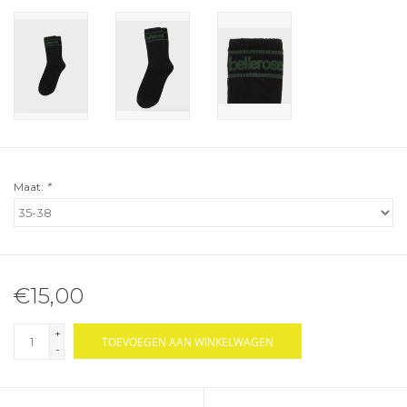
Maat:
*
€15,00
+
TOEVOEGEN AAN WINKELWAGEN
-