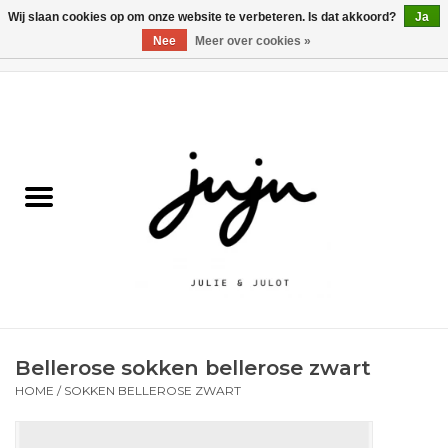
Wij slaan cookies op om onze website te verbeteren. Is dat akkoord?
Ja
Nee
Meer over cookies »
0 Artikelen - €0,00
Home
Solden
Kledij jongens
Kledij meisjes
naar school
Bellerose sokken bellerose zwart
Schoenen
HOME
/
SOKKEN BELLEROSE ZWART
Accessoires