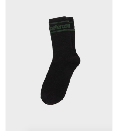
Outlet
Cadeautips
Cadeaubonnen