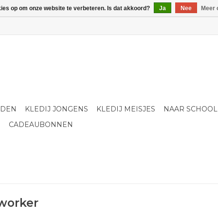
kies op om onze website te verbeteren. Is dat akkoord?
Ja
Nee
Meer 
LDEN
KLEDIJ JONGENS
KLEDIJ MEISJES
NAAR SCHOOL
S
CADEAUBONNEN
 worker