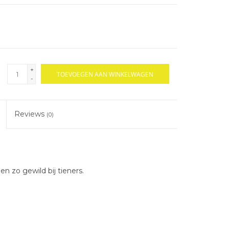
+
TOEVOEGEN AAN WINKELWAGEN
-
Reviews
(0)
n zo gewild bij tieners.