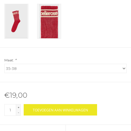
Maat:
*
€19,00
+
TOEVOEGEN AAN WINKELWAGEN
-