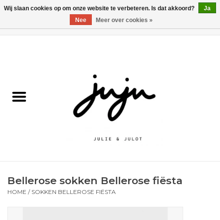
Wij slaan cookies op om onze website te verbeteren. Is dat akkoord?
Ja
Nee
Meer over cookies »
0 Artikelen - €0,00
Home
Solden
Kledij jongens
Kledij meisjes
naar school
Bellerose sokken Bellerose fiësta
Schoenen
HOME
/
SOKKEN BELLEROSE FIËSTA
Accessoires