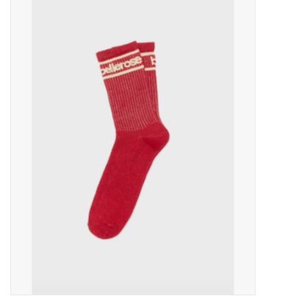
Outlet
Cadeautips
Cadeaubonnen