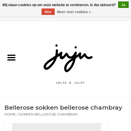
Wij slaan cookies op om onze website te verbeteren. Is dat akkoord?
Ja
Nee
Meer over cookies »
0 Artikelen - €0,00
Home
Solden
Kledij jongens
Kledij meisjes
naar school
Bellerose sokken bellerose chambray
Schoenen
HOME
/
SOKKEN BELLEROSE CHAMBRAY
Accessoires