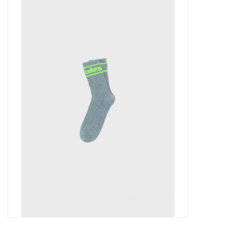
Outlet
Cadeautips
Cadeaubonnen