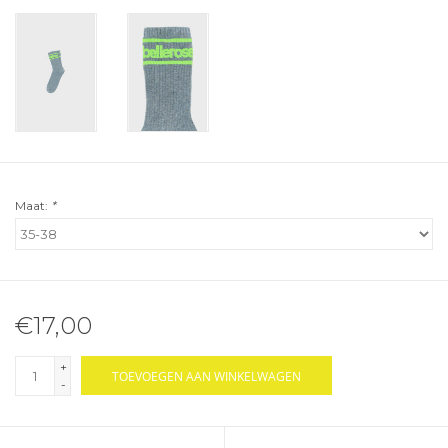
Maat:
*
€17,00
+
TOEVOEGEN AAN WINKELWAGEN
-