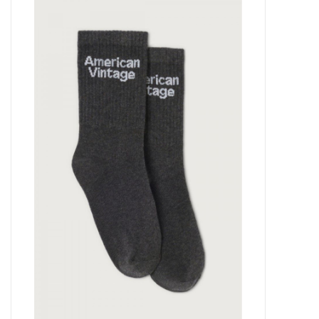
Outlet
Cadeautips
Cadeaubonnen