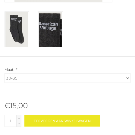
Maat:
*
€15,00
+
TOEVOEGEN AAN WINKELWAGEN
-