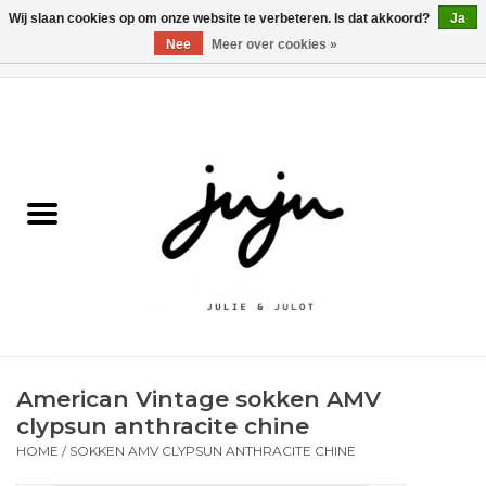
Wij slaan cookies op om onze website te verbeteren. Is dat akkoord?
Ja
Nee
Meer over cookies »
0 Artikelen - €0,00
Home
Solden
Kledij jongens
Kledij meisjes
naar school
American Vintage sokken AMV
Schoenen
clypsun anthracite chine
HOME
/
SOKKEN AMV CLYPSUN ANTHRACITE CHINE
Accessoires