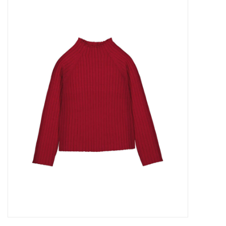
Outlet
Cadeautips
Cadeaubonnen