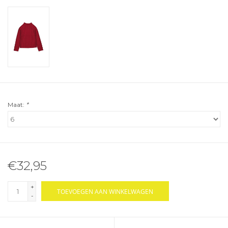
Maat:
*
€32,95
+
TOEVOEGEN AAN WINKELWAGEN
-