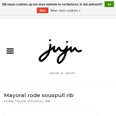
Wij slaan cookies op om onze website te verbeteren. Is dat akkoord?
Ja
Nee
Meer over cookies »
0 Artikelen - €0,00
Home
Solden
Kledij jongens
Kledij meisjes
naar school
Mayoral rode souspull rib
Schoenen
HOME
/
RODE SOUSPULL RIB
Accessoires