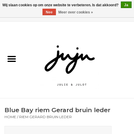
Wij slaan cookies op om onze website te verbeteren. Is dat akkoord?
Ja
Nee
Meer over cookies »
0 Artikelen - €0,00
Home
Solden
Kledij jongens
Kledij meisjes
naar school
Blue Bay riem Gerard bruin leder
Schoenen
HOME
/
RIEM GERARD BRUIN LEDER
Accessoires