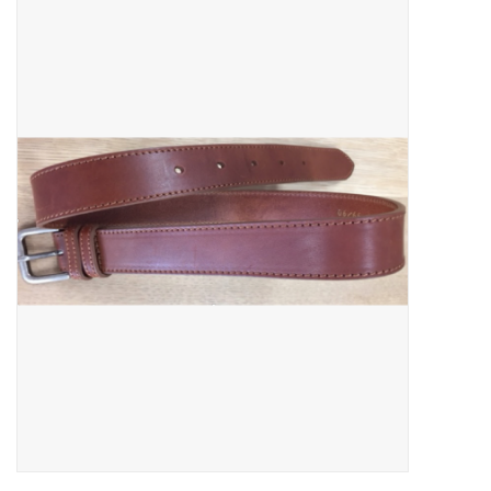
Outlet
Cadeautips
Cadeaubonnen