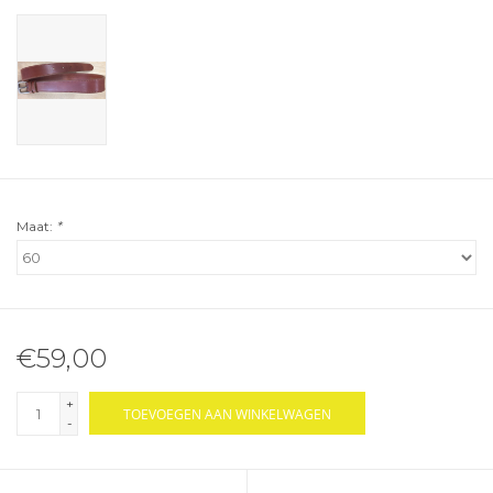
Maat:
*
€59,00
+
TOEVOEGEN AAN WINKELWAGEN
-