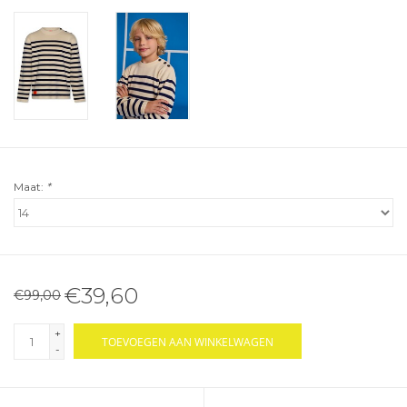
Maat:
*
€39,60
€99,00
+
TOEVOEGEN AAN WINKELWAGEN
-