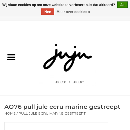
Wij slaan cookies op om onze website te verbeteren. Is dat akkoord?
Ja
Nee
Meer over cookies »
0 Artikelen - €0,00
Home
Solden
Kledij jongens
Kledij meisjes
naar school
AO76 pull jule ecru marine gestreept
Schoenen
HOME
/
PULL JULE ECRU MARINE GESTREEPT
Accessoires