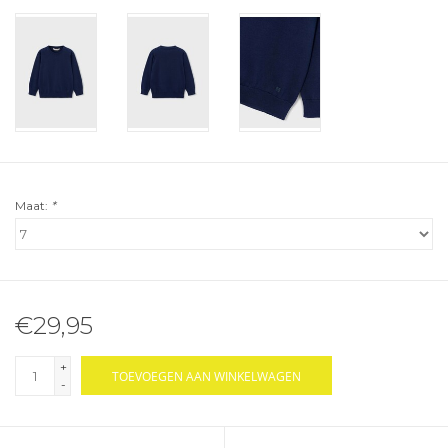
Maat:
*
€29,95
+
TOEVOEGEN AAN WINKELWAGEN
-