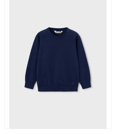
Outlet
Cadeautips
Cadeaubonnen