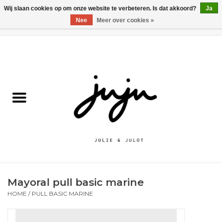
Wij slaan cookies op om onze website te verbeteren. Is dat akkoord?
Ja
Nee
Meer over cookies »
0 Artikelen - €0,00
Home
Solden
Kledij jongens
Kledij meisjes
naar school
Mayoral pull basic marine
Schoenen
HOME
/
PULL BASIC MARINE
Accessoires