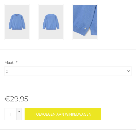
Maat:
*
€29,95
+
TOEVOEGEN AAN WINKELWAGEN
-