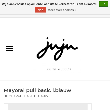
Wij slaan cookies op om onze website te verbeteren. Is dat akkoord?
Ja
Nee
Meer over cookies »
0 Artikelen - €0,00
Home
Solden
Kledij jongens
Kledij meisjes
naar school
Mayoral pull basic l.blauw
Schoenen
HOME
/
PULL BASIC L.BLAUW
Accessoires