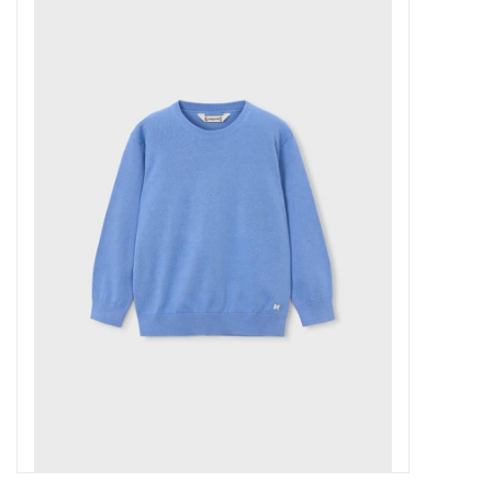
Outlet
Cadeautips
Cadeaubonnen