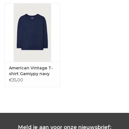
American Vintage T-
shirt Gamiypy navy
vintage lange mouw
€35,00
Meld je aan voor onze nieuwsbrief: