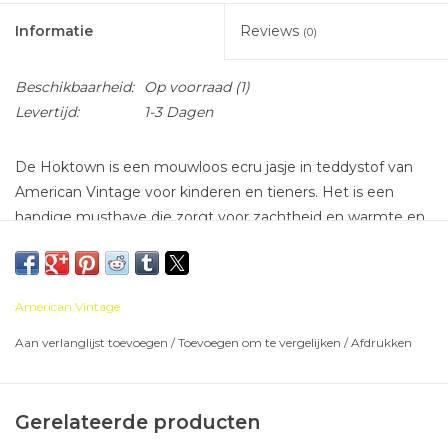
Informatie
Reviews
(0)
Beschikbaarheid:
Op voorraad
(1)
Levertijd:
1-3 Dagen
De Hoktown is een mouwloos ecru jasje in teddystof van
American Vintage voor kinderen en tieners. Het is een
handige musthave die zorgt voor zachtheid en warmte en
die perfect past in elk seizoen. In het voor- en najaar draag
je het als jasje over een sweater en in de winter als extra
laagje onder je jas.
American Vintage
Aan verlanglijst toevoegen
/
Toevoegen om te vergelijken
/
Afdrukken
Losse pasvorm
neem de gebruikelijke maat.
Gerelateerde producten