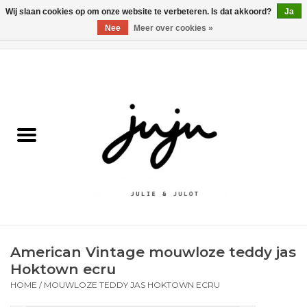
Wij slaan cookies op om onze website te verbeteren. Is dat akkoord?
Ja
Nee
Meer over cookies »
0 Artikelen - €0,00
Home
Solden
Kledij jongens
Kledij meisjes
naar school
American Vintage mouwloze teddy jas
Schoenen
Hoktown ecru
HOME
/
MOUWLOZE TEDDY JAS HOKTOWN ECRU
Accessoires