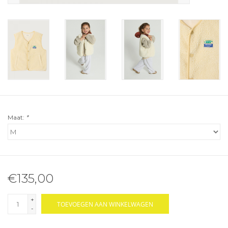
Maat:
*
€135,00
+
TOEVOEGEN AAN WINKELWAGEN
-