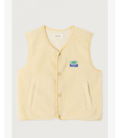
Outlet
Cadeautips
Cadeaubonnen