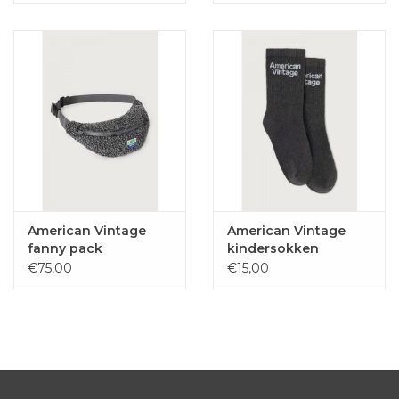
American Vintage
American Vintage
fanny pack
kindersokken
hometown
American vintage
€75,00
€15,00
anthracite
anthracite 30-35