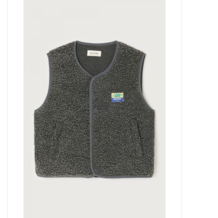
Outlet
Cadeautips
Cadeaubonnen