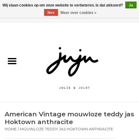
Wij slaan cookies op om onze website te verbeteren. Is dat akkoord?
Ja
Nee
Meer over cookies »
0 Artikelen - €0,00
Home
Solden
Kledij jongens
Kledij meisjes
naar school
American Vintage mouwloze teddy jas
Schoenen
Hoktown anthracite
HOME
/
MOUWLOZE TEDDY JAS HOKTOWN ANTHRACITE
Accessoires