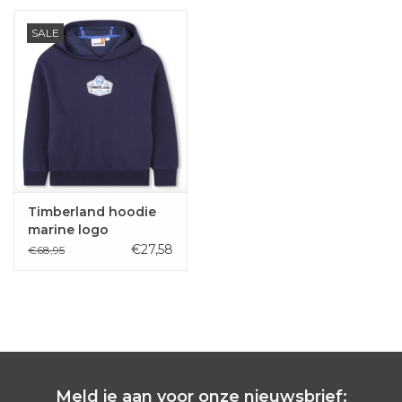
SALE
Timberland hoodie
marine logo
€27,58
€68,95
Meld je aan voor onze nieuwsbrief: