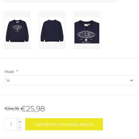
Maat:
*
€25,98
€64,95
+
TOEVOEGEN AAN WINKELWAGEN
-