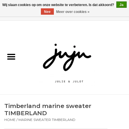
Wij slaan cookies op om onze website te verbeteren. Is dat akkoord?
Ja
Nee
Meer over cookies »
0 Artikelen - €0,00
Home
Solden
Kledij jongens
Kledij meisjes
naar school
Timberland marine sweater
Schoenen
TIMBERLAND
HOME
/
MARINE SWEATER TIMBERLAND
Accessoires