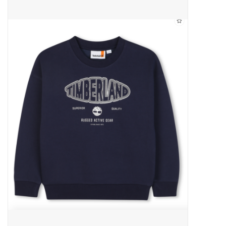
Outlet
Cadeautips
Cadeaubonnen