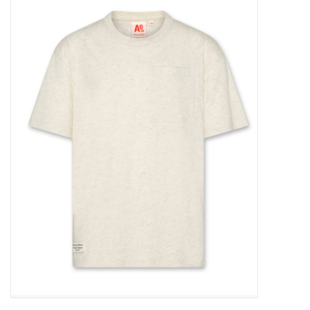
Outlet
Cadeautips
Cadeaubonnen