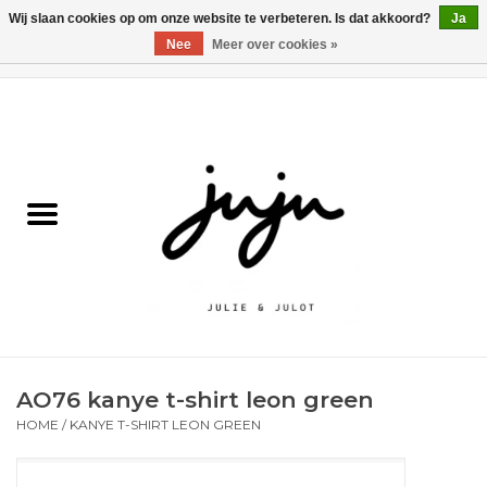
Wij slaan cookies op om onze website te verbeteren. Is dat akkoord?
Ja
Nee
Meer over cookies »
0 Artikelen - €0,00
Home
Solden
Kledij jongens
Kledij meisjes
naar school
AO76 kanye t-shirt leon green
Schoenen
HOME
/
KANYE T-SHIRT LEON GREEN
Accessoires