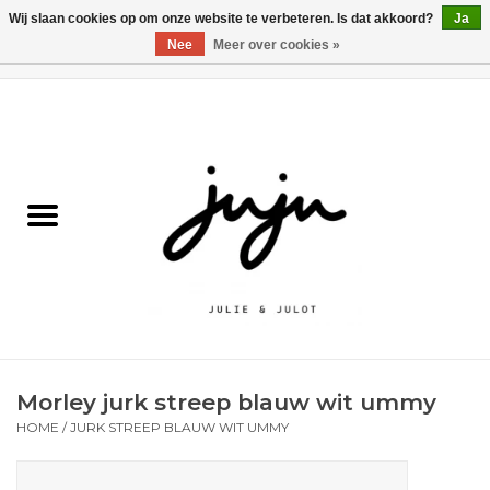
Wij slaan cookies op om onze website te verbeteren. Is dat akkoord?
Ja
Nee
Meer over cookies »
0 Artikelen - €0,00
Home
Solden
Kledij jongens
Kledij meisjes
naar school
Morley jurk streep blauw wit ummy
Schoenen
HOME
/
JURK STREEP BLAUW WIT UMMY
Accessoires