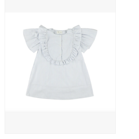
Outlet
Cadeautips
Cadeaubonnen