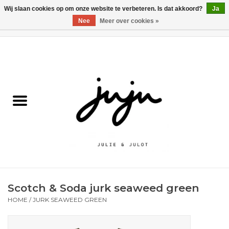
Wij slaan cookies op om onze website te verbeteren. Is dat akkoord?
Ja
Nee
Meer over cookies »
0 Artikelen - €0,00
Home
Solden
Kledij jongens
Kledij meisjes
naar school
Scotch & Soda jurk seaweed green
Schoenen
HOME
/
JURK SEAWEED GREEN
Accessoires