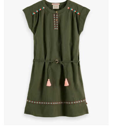
Outlet
Cadeautips
Cadeaubonnen