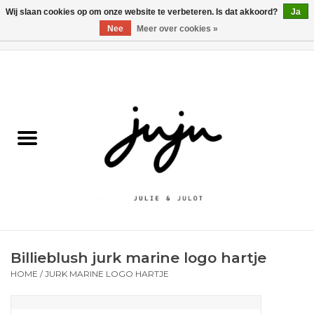
Wij slaan cookies op om onze website te verbeteren. Is dat akkoord?
Ja
Nee
Meer over cookies »
0 Artikelen - €0,00
Home
Solden
Kledij jongens
Kledij meisjes
naar school
Billieblush jurk marine logo hartje
Schoenen
HOME
/
JURK MARINE LOGO HARTJE
Accessoires