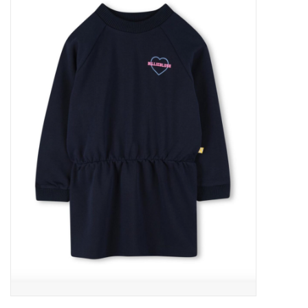
Outlet
Cadeautips
Cadeaubonnen