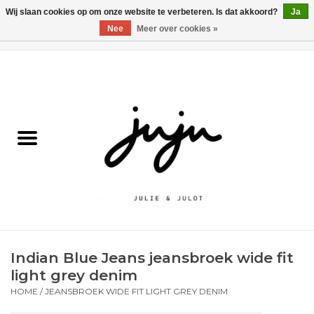
Wij slaan cookies op om onze website te verbeteren. Is dat akkoord?
Ja
Nee
Meer over cookies »
0 Artikelen - €0,00
Home
Solden
Kledij jongens
Kledij meisjes
naar school
Indian Blue Jeans jeansbroek wide fit
Schoenen
light grey denim
HOME
/
JEANSBROEK WIDE FIT LIGHT GREY DENIM
Accessoires