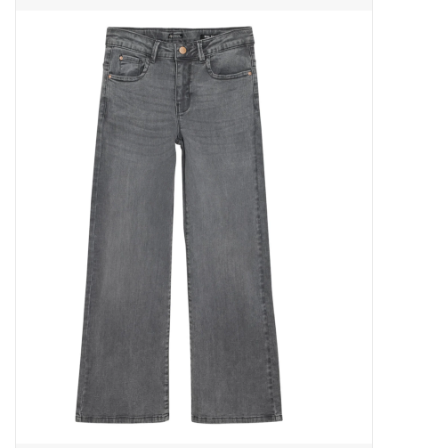
Outlet
Cadeautips
Cadeaubonnen