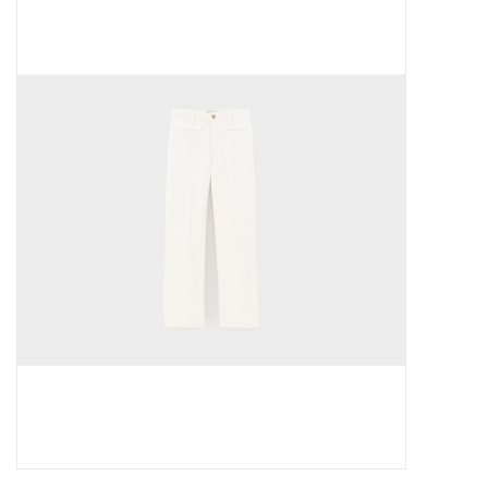
Outlet
Cadeautips
Cadeaubonnen