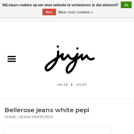
Wij slaan cookies op om onze website te verbeteren. Is dat akkoord?
Ja
Nee
Meer over cookies »
0 Artikelen - €0,00
Home
Solden
Kledij jongens
Kledij meisjes
naar school
Bellerose jeans white pepi
Schoenen
HOME
/
JEANS WHITE PEPI
Accessoires