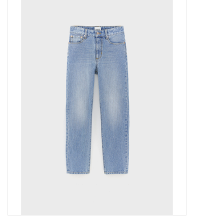
Outlet
Cadeautips
Cadeaubonnen