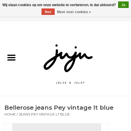
Wij slaan cookies op om onze website te verbeteren. Is dat akkoord?
Ja
Nee
Meer over cookies »
0 Artikelen - €0,00
Home
Solden
Kledij jongens
Kledij meisjes
naar school
Bellerose jeans Pey vintage lt blue
Schoenen
HOME
/
JEANS PEY VINTAGE LT BLUE
Accessoires