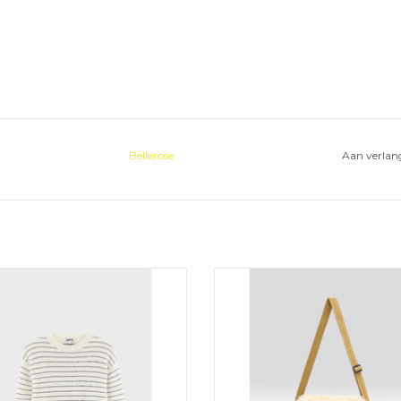
Bellerose
Aan verlang
eept pull met korte mouwen van
Leuk beige fluffy tasje van Beller
Bellerose.
elke outfit pimpt.
VOEGEN AAN WINKELWAGEN
TOEVOEGEN AAN WINKELW