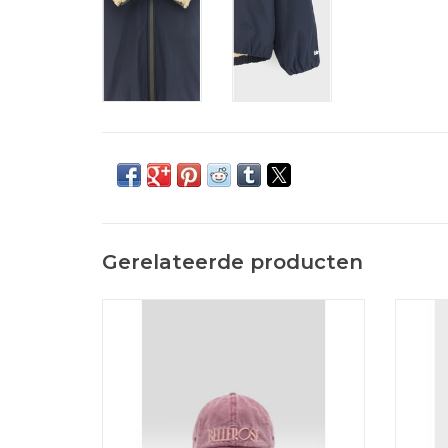
Gerelateerde producten
Coole pet van Bellerose in afgewassen
Gestr
roze met lichtroze logo.
TOEVOEGEN AAN WINKELWAGEN
TOE