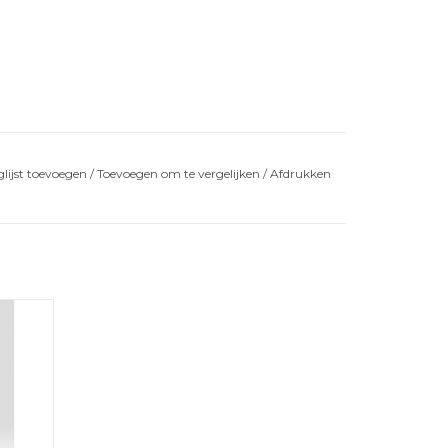
lijst toevoegen
/
Toevoegen om te vergelijken
/
Afdrukken
ose die
AGEN