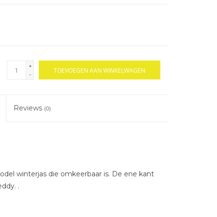
+
TOEVOEGEN AAN WINKELWAGEN
-
Reviews
(0)
model winterjas die omkeerbaar is. De ene kant
ddy. .