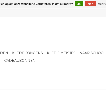
kies op om onze website te verbeteren. Is dat akkoord?
Ja
Nee
Meer 
LDEN
KLEDIJ JONGENS
KLEDIJ MEISJES
NAAR SCHOOL
S
CADEAUBONNEN