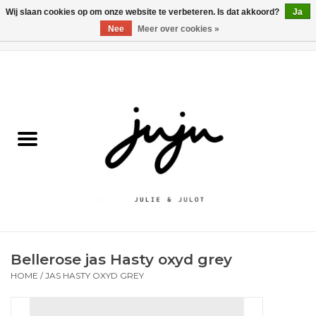
Wij slaan cookies op om onze website te verbeteren. Is dat akkoord?
Ja
Nee
Meer over cookies »
0 Artikelen - €0,00
Home
Solden
Kledij jongens
Kledij meisjes
naar school
Bellerose jas Hasty oxyd grey
Schoenen
HOME
/
JAS HASTY OXYD GREY
Accessoires