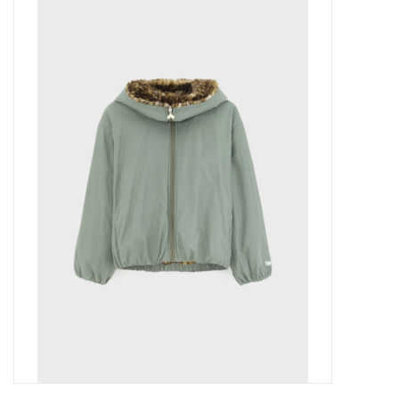
Outlet
Cadeautips
Cadeaubonnen