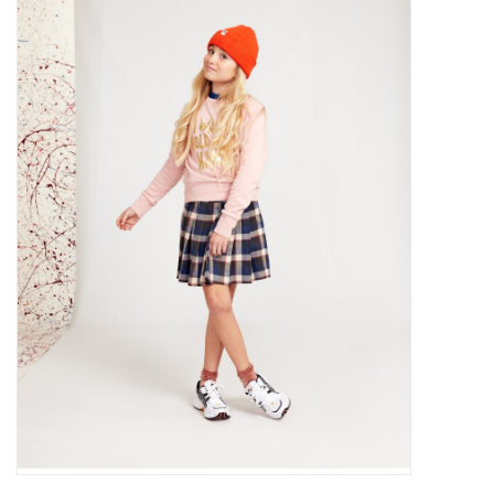
Outlet
Cadeautips
Cadeaubonnen