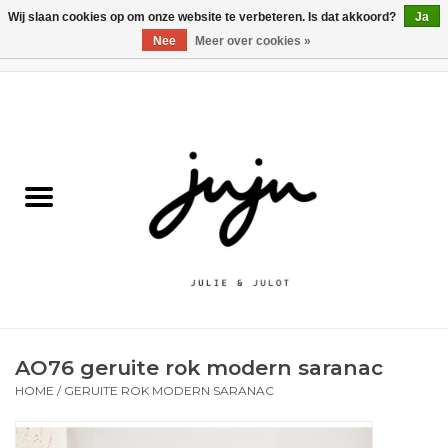
Wij slaan cookies op om onze website te verbeteren. Is dat akkoord?
Ja
Nee
Meer over cookies »
0 Artikelen - €0,00
Home
Solden
Kledij jongens
Kledij meisjes
naar school
AO76 geruite rok modern saranac
Schoenen
HOME
/
GERUITE ROK MODERN SARANAC
Accessoires