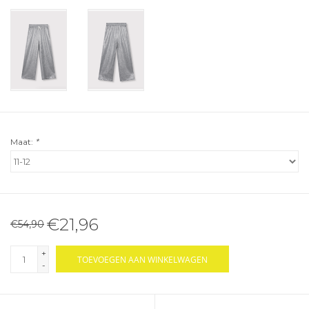
Maat:
*
€21,96
€54,90
+
TOEVOEGEN AAN WINKELWAGEN
-