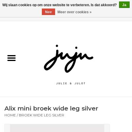
Wij slaan cookies op om onze website te verbeteren. Is dat akkoord?
Ja
Nee
Meer over cookies »
0 Artikelen - €0,00
Home
Solden
Kledij jongens
Kledij meisjes
naar school
Alix mini broek wide leg silver
Schoenen
HOME
/
BROEK WIDE LEG SILVER
Accessoires