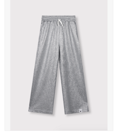
Outlet
Cadeautips
Cadeaubonnen