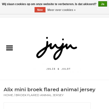
Wij slaan cookies op om onze website te verbeteren. Is dat akkoord?
Ja
Nee
Meer over cookies »
0 Artikelen - €0,00
Home
Solden
Kledij jongens
Kledij meisjes
naar school
Alix mini broek flared animal jersey
Schoenen
HOME
/
BROEK FLARED ANIMAL JERSEY
Accessoires