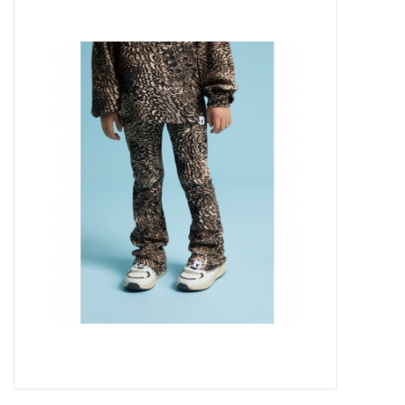
Outlet
Cadeautips
Cadeaubonnen