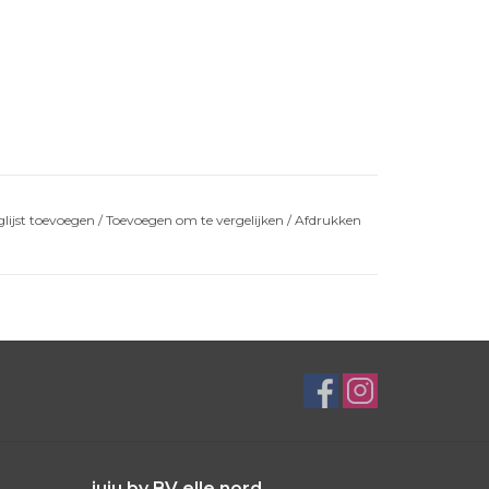
lijst toevoegen
/
Toevoegen om te vergelijken
/
Afdrukken
juju by BV elle nord