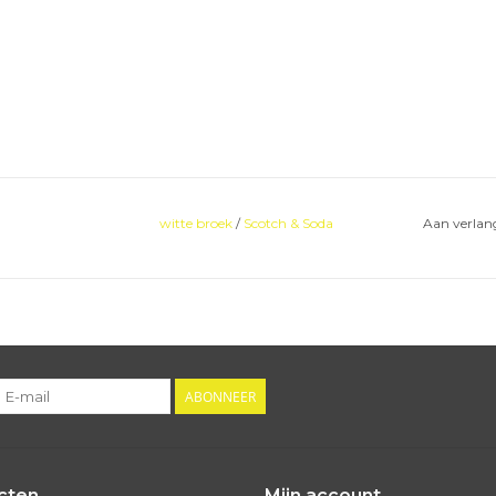
witte broek
/
Scotch & Soda
Aan verlang
ABONNEER
cten
Mijn account