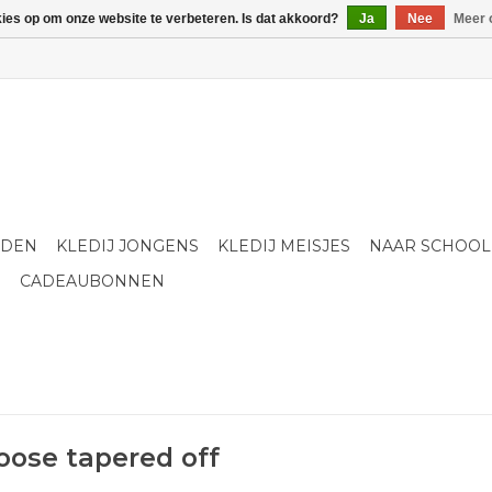
kies op om onze website te verbeteren. Is dat akkoord?
Ja
Nee
Meer 
LDEN
KLEDIJ JONGENS
KLEDIJ MEISJES
NAAR SCHOOL
S
CADEAUBONNEN
oose tapered off