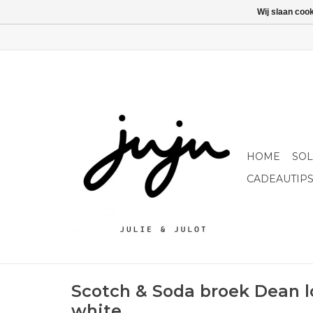
Wij slaan coo
HOME
SO
CADEAUTIP
Scotch & Soda broek Dean l
white