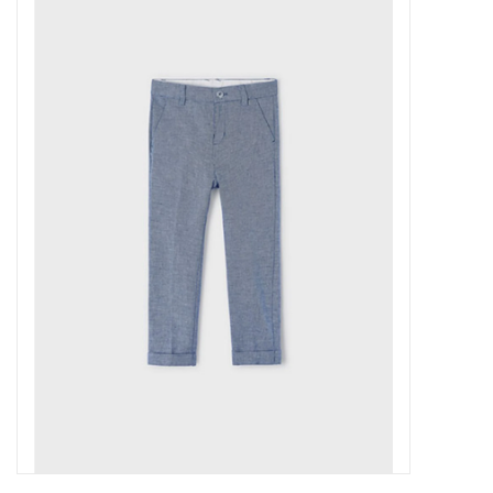
Outlet
Cadeautips
Cadeaubonnen