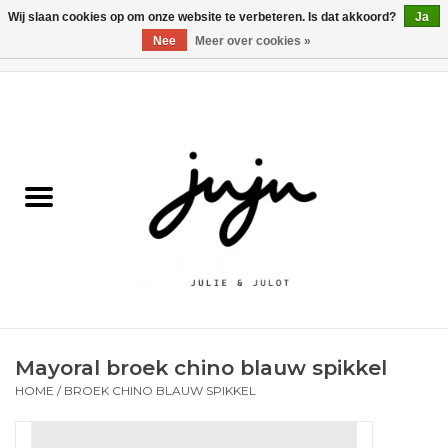
Wij slaan cookies op om onze website te verbeteren. Is dat akkoord?
Ja
Nee
Meer over cookies »
0 Artikelen - €0,00
Home
Solden
Kledij jongens
Kledij meisjes
naar school
Mayoral broek chino blauw spikkel
Schoenen
HOME
/
BROEK CHINO BLAUW SPIKKEL
Accessoires