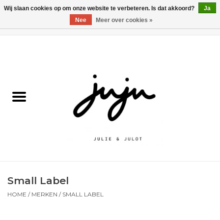
Wij slaan cookies op om onze website te verbeteren. Is dat akkoord?
Ja
Nee
Meer over cookies »
0 Artikelen - €0,00
Home
Solden
Kledij jongens
Kledij meisjes
naar school
Small Label
Schoenen
HOME
/
MERKEN
/
SMALL LABEL
Accessoires