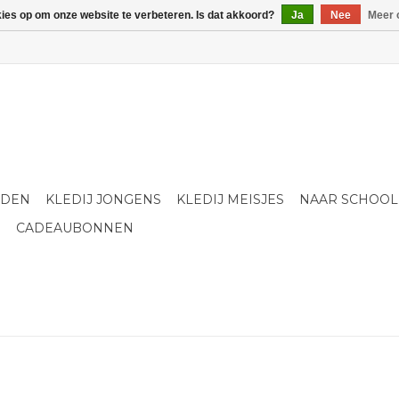
kies op om onze website te verbeteren. Is dat akkoord?
Ja
Nee
Meer 
LDEN
KLEDIJ JONGENS
KLEDIJ MEISJES
NAAR SCHOOL
S
CADEAUBONNEN