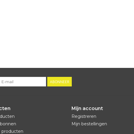
ABONNEER
cten
Mijn account
oducten
Registreren
bonnen
Mijn bestellingen
 producten