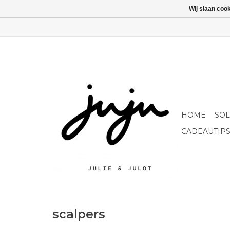
Wij slaan coo
HOME
SO
CADEAUTIP
scalpers