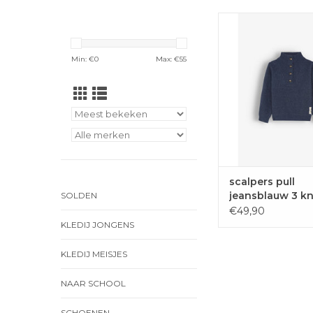
Machtige wollen p
knopen bovenaan va
voor jongen
Min: €
0
Max: €
55
TOEVOEGEN 
WINKELWAG
scalpers pull
jeansblauw 3 k
SOLDEN
€49,90
KLEDIJ JONGENS
KLEDIJ MEISJES
NAAR SCHOOL
SCHOENEN