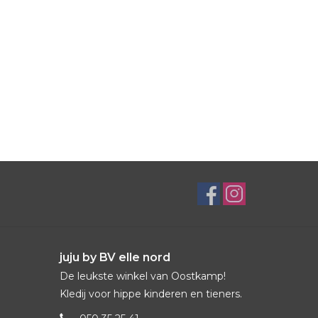
juju by BV elle nord
De leukste winkel van Oostkamp!
Kledij voor hippe kinderen en tieners.