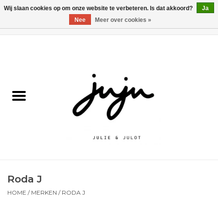
Wij slaan cookies op om onze website te verbeteren. Is dat akkoord?
Ja
Nee
Meer over cookies »
0 Artikelen - €0,00
Home
Solden
Kledij jongens
Kledij meisjes
naar school
Roda J
Schoenen
HOME
/
MERKEN
/
RODA J
Accessoires