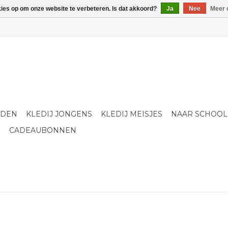
kies op om onze website te verbeteren. Is dat akkoord?
Ja
Nee
Meer 
LDEN
KLEDIJ JONGENS
KLEDIJ MEISJES
NAAR SCHOOL
S
CADEAUBONNEN