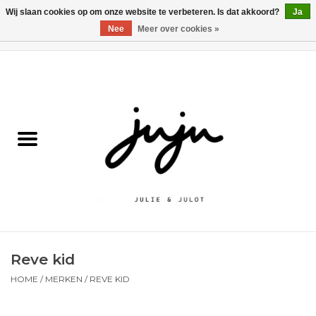
Wij slaan cookies op om onze website te verbeteren. Is dat akkoord?
Ja
Nee
Meer over cookies »
0 Artikelen - €0,00
Home
Solden
Kledij jongens
Kledij meisjes
naar school
Reve kid
Schoenen
HOME
/
MERKEN
/
REVE KID
Accessoires