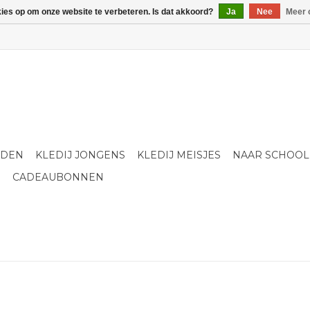
kies op om onze website te verbeteren. Is dat akkoord?
Ja
Nee
Meer 
LDEN
KLEDIJ JONGENS
KLEDIJ MEISJES
NAAR SCHOOL
S
CADEAUBONNEN