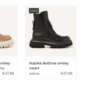
 boots van
De Fae Bobbi Jr boots van
SALE
gemaakte
Nubikk zijn handgemaakte
een warme
lederen laarzen met een smiley
nt.
patch aan de veters.
AAN
TOEVOEGEN AAN
EN
WINKELWAGEN
smiley
Nubikk Bottine smiley
cru
zwart
€47,98
€47,98
€119,95