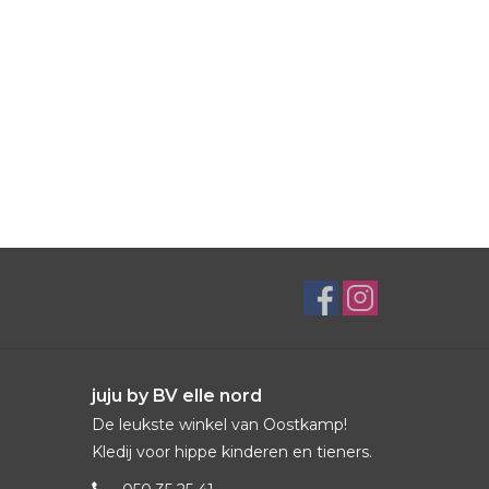
juju by BV elle nord
De leukste winkel van Oostkamp!
Kledij voor hippe kinderen en tieners.