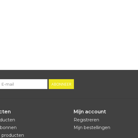
ABONNEER
cten
Mijn account
oducten
Registreren
bonnen
Mijn bestellingen
 producten