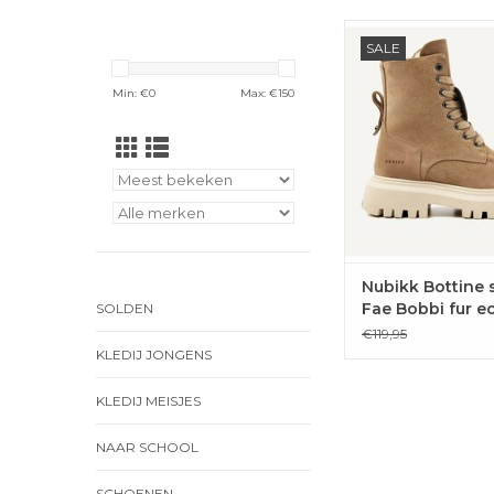
De Fae Bobbi Fur Jr
SALE
Nubikk zijn hand
suède laarzen met 
Min: €
0
Max: €
150
fur binnenka
TOEVOEGEN 
WINKELWAG
Nubikk Bottine 
Fae Bobbi fur e
SOLDEN
€119,95
KLEDIJ JONGENS
KLEDIJ MEISJES
NAAR SCHOOL
SCHOENEN