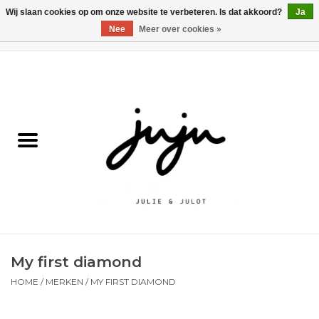
Wij slaan cookies op om onze website te verbeteren. Is dat akkoord?
Ja
Nee
Meer over cookies »
0 Artikelen - €0,00
Home
Solden
Kledij jongens
Kledij meisjes
naar school
My first diamond
Schoenen
HOME
/
MERKEN
/
MY FIRST DIAMOND
Accessoires